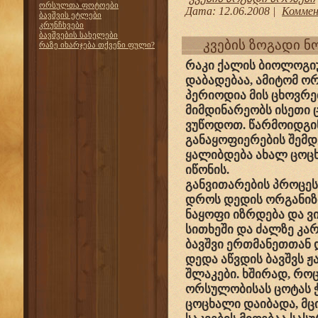
ორსულთა ფოტოები
Дата:
12.06.2008
|
Коммен
ბავშვის ეტლები
კრუნჩხვები
ბავშვების სახელები
კვების ზოგადი ნ
რაზე იხარჯება თქვენი ფული?
რაკი ქალის ბიოლოგი
დაბადებაა, ამიტომ 
პერიოდია მის ცხოვრე
მიმდინარეობს ისეთი 
ვუწოდოთ. წარმოიდგი
განაყოფიერების შემდ
ყალიბდება ახალ ცოცხ
იწონის.
განვითარების პროცეს
დროს დედის ორგანიზ
ნაყოფი იზრდება და ვ
სითხეში და ძალზე კა
ბავშვი ერთმანეთთან
დედა აწვდის ბავშვს ჟ
შლაკები. ხშირად, როც
ორსულობისას ცოტას ჭა
ცოცხალი დაიბადა, მცი