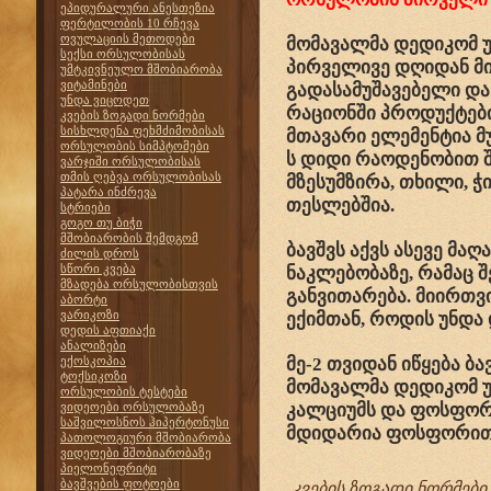
ეპიდურალური ანესთეზია
ფერტილობის 10 რჩევა
ოვულაციის მეთოდები
მომავალმა დედიკომ უ
სექსი ორსულობისას
პირველივე დღიდან მის
უმტკივნეულო მშობიარობა
ვიტამინები
გადასამუშავებელი და
უნდა ვიცოდეთ
რაციონში პროდუქტების
კვების ზოგადი ნორმები
სისხლდენა ფეხმძიმობისას
მთავარი ელემენტია მ
ორსულობის სიმპტომები
ს დიდი რაოდენობით შ
ვარჯიში ორსულობისას
თმის ღებვა ორსულობისას
მზესუმზირა, თხილი, 
პატარა ინძრევა
თესლებშია.
სტრიები
გოგო თუ ბიჭი
მშობიარობის შემდგომ
ბავშვს აქვს ასევე მაღ
ძილის დროს
სწორი კვება
ნაკლებობაზე, რამაც 
მზადება ორსულობისთვის
განვითარება. მიირთვ
აბორტი
ვარიკოზი
ექიმთან, როდის უნდა 
დედის აფთიაქი
ანალიზები
ექოსკოპია
მე-2 თვიდან იწყება ბა
ტოქსიკოზი
მომავალმა დედიკომ უ
ორსულობის ტესტები
ვიდეოები ორსულობაზე
კალციუმს და ფოსფორს:
საშვილოსნოს ჰიპერტონუსი
მდიდარია ფოსფორით, 
პათოლოგიური მშობიარობა
ვიდეოები მშობიარობაზე
პიელონეფრიტი
ბავშვების ფოტოები
კვების ზოგადი ნორმები