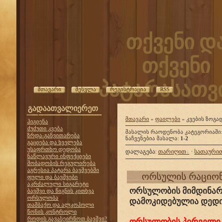
თქვენი დ
თქვენი
პატარასათვი
მთავარი
შესვლა
რეგისტრაცია
RSS
გადაათვალიერეთ
მთავარი
»
ფაილები
» კვების ზოგა
ჰიგიენა
ძუძუთი კვება
მასალის რაოდენობა კატეგორიაში
ზრდა-განვითარება
ნაჩვენებია მასალა
:
1-2
გაციება და ხველება
უსაფრთხო დედობა
დალაგება
:
თარიღით
·
სათაური
ნაწლავური ინფექციები
შობადობის რეგულირება
აგრესია პატარა ბავშვებში
ორსულის რაციო
ფული და ბავშვები
აკრძალული სიგარეტი
ორსულობის მიმდინარე
ბავშვი და წიგნის კითხვა
ორსულობა
დამოკიდებულია დედის
თამბაქო და ალკოჰოლი
წონის კონტროლი
როდის გავასეირნოთ ბავშვი?
ორსულობის პირველი