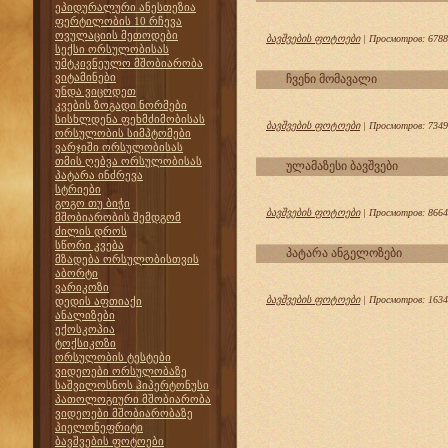
ეპიდურალური ანესთეზია
ფერტილობის 10 რჩევა
ოვულაციის მეთოდები
ბავშვების ფოტოები
| Просмотров: 67881
სექსი ორსულობისას
უმტკივნეულო მშობიარობა
ვიტამინები
ჩვენი მომავალი
უნდა ვიცოდეთ
კვების ზოგადი ნორმები
სისხლდენა ფეხმძიმობისას
ბავშვების ფოტოები
| Просмотров: 73490
ორსულობის სიმპტომები
ვარჯიში ორსულობისას
თმის ღებვა ორსულობისას
ულამაზესი ბავშვები
პატარა ინძრევა
სტრიები
გოგო თუ ბიჭი
ბავშვების ფოტოები
| Просмотров: 86646
მშობიარობის შემდგომ
ძილის დროს
სწორი კვება
პატარა ანგელოზები
მზადება ორსულობისთვის
აბორტი
ვარიკოზი
ბავშვების ფოტოები
| Просмотров: 16347
დედის აფთიაქი
ანალიზები
ექოსკოპია
ტოქსიკოზი
ორსულობის ტესტები
ვიდეოები ორსულობაზე
საშვილოსნოს ჰიპერტონუსი
პათოლოგიური მშობიარობა
ვიდეოები მშობიარობაზე
პიელონეფრიტი
ბავშვების ფოტოები