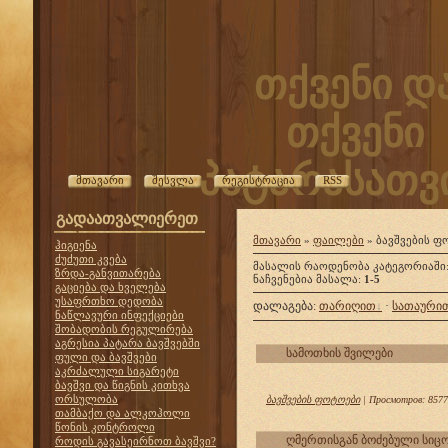
თქვენი დ
თქვენი
პატარასათვი
მთავარი
შესვლა
რეგისტრაცია
RSS
გადაათვალიერეთ
მთავარი
»
ფაილები
» ბავშვების ფ
ჰიგიენა
ძუძუთი კვება
მასალის რაოდენობა კატეგორიაში
ზრდა-განვითარება
ნაჩვენებია მასალა
:
1-5
გაციება და ხველება
უსაფრთხო დედობა
დალაგება
:
თარიღით
·
სათაური
ნაწლავური ინფექციები
შობადობის რეგულირება
აგრესია პატარა ბავშვებში
სამოთხის შვილები
ფული და ბავშვები
აკრძალული სიგარეტი
ბავშვი და წიგნის კითხვა
ორსულობა
ბავშვების ფოტოები
| Просмотров: 85770
თამბაქო და ალკოჰოლი
წონის კონტროლი
ღმერთისგან ბოძებული სიც
როდის გავასეირნოთ ბავშვი?