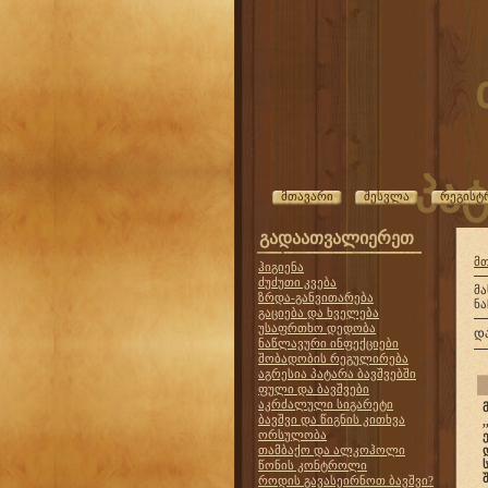
პატ
მთავარი
შესვლა
რეგისტ
გადაათვალიერეთ
მ
ჰიგიენა
ძუძუთი კვება
მ
ზრდა-განვითარება
ნა
გაციება და ხველება
უსაფრთხო დედობა
დ
ნაწლავური ინფექციები
შობადობის რეგულირება
აგრესია პატარა ბავშვებში
ფული და ბავშვები
აკრძალული სიგარეტი
ბავშვი და წიგნის კითხვა
ორსულობა
თამბაქო და ალკოჰოლი
წონის კონტროლი
როდის გავასეირნოთ ბავშვი?