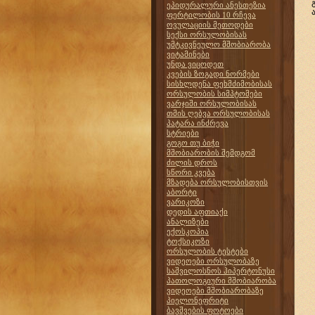
ეპიდურალური ანესთეზია
ფერტილობის 10 რჩევა
ოვულაციის მეთოდები
სექსი ორსულობისას
უმტკივნეულო მშობიარობა
ვიტამინები
უნდა ვიცოდეთ
კვების ზოგადი ნორმები
სისხლდენა ფეხმძიმობისას
ორსულობის სიმპტომები
ვარჯიში ორსულობისას
თმის ღებვა ორსულობისას
პატარა ინძრევა
სტრიები
გოგო თუ ბიჭი
მშობიარობის შემდგომ
ძილის დროს
სწორი კვება
მზადება ორსულობისთვის
აბორტი
ვარიკოზი
დედის აფთიაქი
ანალიზები
ექოსკოპია
ტოქსიკოზი
ორსულობის ტესტები
ვიდეოები ორსულობაზე
საშვილოსნოს ჰიპერტონუსი
პათოლოგიური მშობიარობა
ვიდეოები მშობიარობაზე
პიელონეფრიტი
ბავშვების ფოტოები