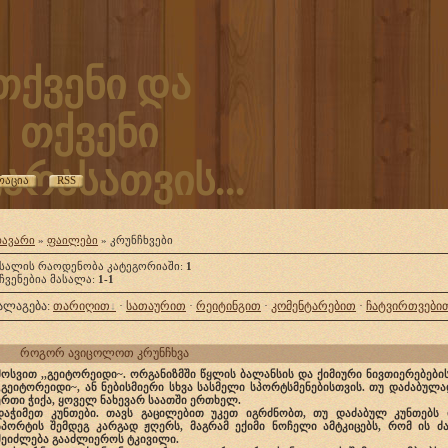
თქვენი და
თქვენი
არასათვის...
რაცია
RSS
თავარი
»
ფაილები
» კრუნჩხვები
ასალის რაოდენობა კატეგორიაში
:
1
ჩვენებია მასალა
:
1-1
ალაგება
:
თარიღით
·
სათაურით
·
რეიტინგით
·
კომენტარებით
·
ჩატვირთვები
როგორ ავიცოლოთ კრუნჩხვა
მოსვით ,,გეიტორეიდი~. ორგანიზმში წყლის ბალანსის და ქიმიური ნივთიერებებ
,,გეიტორეიდი~, ან ნებისმიერი სხვა სასმელი სპორტსმენებისთვის. თუ დაძაბულ
ერთი ჭიქა, ყოველ ნახევარ საათში ერთხელ.
დაჭიმეთ კუნთები. თავს გაცილებით უკეთ იგრძნობთ, თუ დაძაბულ კუნთებს დ
სპორტის შემდეგ კარგად ჟღერს, მაგრამ ექიმი ნოჩელი ამტკიცებს, რომ ის 
შეიძლება გააძლიეროს ტკივილი.