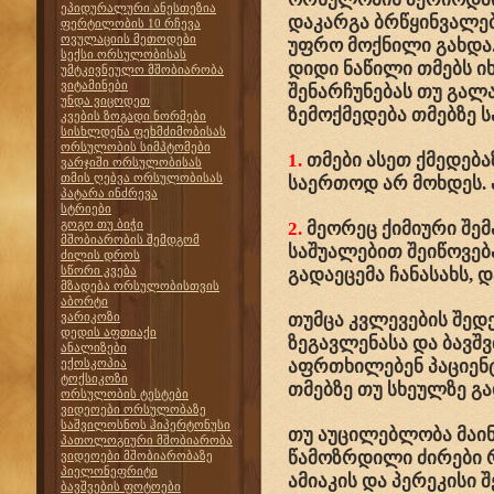
ეპიდურალური ანესთეზია
დაკარგა ბრწყინვალებ
ფერტილობის 10 რჩევა
ოვულაციის მეთოდები
უფრო მოქნილი გახდა.
სექსი ორსულობისას
დიდი ნაწილი თმებს იხ
უმტკივნეულო მშობიარობა
ვიტამინები
შენარჩუნებას თუ გალ
უნდა ვიცოდეთ
ზემოქმედება თმებზე 
კვების ზოგადი ნორმები
სისხლდენა ფეხმძიმობისას
ორსულობის სიმპტომები
1.
თმები ასეთ ქმედება
ვარჯიში ორსულობისას
თმის ღებვა ორსულობისას
საერთოდ არ მოხდეს. 
პატარა ინძრევა
სტრიები
გოგო თუ ბიჭი
2.
მეორეც ქიმიური შემ
მშობიარობის შემდგომ
საშუალებით შეიწოვებ
ძილის დროს
სწორი კვება
გადაეცემა ჩანასახს, დ
მზადება ორსულობისთვის
აბორტი
ვარიკოზი
თუმცა კვლევების შედ
დედის აფთიაქი
ზეგავლენასა და ბავშვ
ანალიზები
ექოსკოპია
აფრთხილებენ პაციენტ
ტოქსიკოზი
თმებზე თუ სხეულზე გ
ორსულობის ტესტები
ვიდეოები ორსულობაზე
საშვილოსნოს ჰიპერტონუსი
თუ აუცილებლობა მაინ
პათოლოგიური მშობიარობა
წამოზრდილი ძირები
ვიდეოები მშობიარობაზე
პიელონეფრიტი
ამიაკის და პერეკისი 
ბავშვების ფოტოები