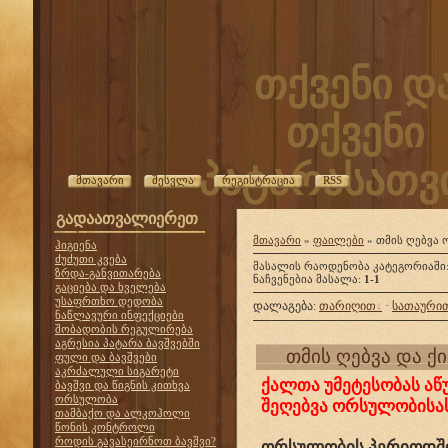
თქვენი დ
თქვენი
პატარასათვი
მთავარი
შესვლა
რეგისტრაცია
RSS
გადაათვალიერეთ
მთავარი
»
ფაილები
» თმის ღებვა
ჰიგიენა
ძუძუთი კვება
მასალის რაოდენობა კატეგორიაში
ზრდა-განვითარება
ნაჩვენებია მასალა
:
1-1
გაციება და ხველება
უსაფრთხო დედობა
დალაგება
:
თარიღით
·
სათაური
ნაწლავური ინფექციები
შობადობის რეგულირება
აგრესია პატარა ბავშვებში
თმის ღებვა და ქ
ფული და ბავშვები
აკრძალული სიგარეტი
ქალთა უმეტესობას აწუ
ბავშვი და წიგნის კითხვა
ორსულობა
შეღებვა ორსულობისა
თამბაქო და ალკოჰოლი
წონის კონტროლი
როდის გავასეირნოთ ბავშვი?
ორსულობის პერიოდში 