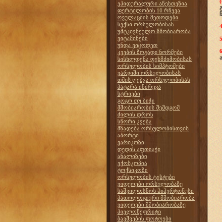
ეპიდურალური ანესთეზია
ფერტილობის 10 რჩევა
ოვულაციის მეთოდები
სექსი ორსულობისას
4
უმტკივნეულო მშობიარობა
ვიტამინები
5
უნდა ვიცოდეთ
6
კვების ზოგადი ნორმები
სისხლდენა ფეხმძიმობისას
ორსულობის სიმპტომები
ვარჯიში ორსულობისას
თმის ღებვა ორსულობისას
პატარა ინძრევა
სტრიები
გოგო თუ ბიჭი
მშობიარობის შემდგომ
ძილის დროს
სწორი კვება
მზადება ორსულობისთვის
აბორტი
ვარიკოზი
დედის აფთიაქი
ანალიზები
ექოსკოპია
ტოქსიკოზი
ორსულობის ტესტები
ვიდეოები ორსულობაზე
საშვილოსნოს ჰიპერტონუსი
პათოლოგიური მშობიარობა
ვიდეოები მშობიარობაზე
პიელონეფრიტი
ბავშვების ფოტოები