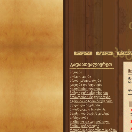
პატ
მთავარი
შესვლა
რეგისტ
გადაათვალიერეთ
მ
ჰიგიენა
ძუძუთი კვება
მ
ზრდა-განვითარება
ნა
გაციება და ხველება
უსაფრთხო დედობა
დ
ნაწლავური ინფექციები
შობადობის რეგულირება
აგრესია პატარა ბავშვებში
ფული და ბავშვები
აკრძალული სიგარეტი
1
ბავშვი და წიგნის კითხვა
ორსულობა
თამბაქო და ალკოჰოლი
წონის კონტროლი
3
როდის გავასეირნოთ ბავშვი?