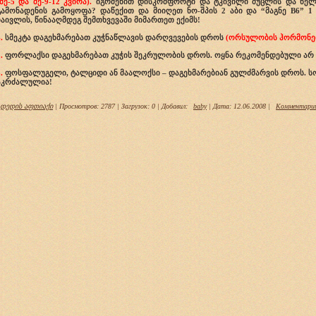
(მე-5 და მე-9-12 კვირა).
იგრძენით დისკომფორტი და ტკივილი მუცლის და წელი
გამონადენის გამოყოფა? დაწექით და მიიღეთ ნო-შპის 2 აბი და “მაგნე B6” 1 
ჩაივლის, წინააღმდეგ შემთხვევაში მიმართეთ ექიმს!
.
სმეკტა დაგეხმარებათ კუჭნაწლავის დარღვევების დროს
(ორსულობის ჰორმონები
.
ფორლაქსი დაგეხმარებათ კუჭის შეკრულობის დროს. ოყნა რეკომენდებული არ 
.
ფოსფალუგელი, ტალციდი ან მაალოქსი – დაგეხმარებიან გულძმარვის დროს. 
აკრძალულია!
დედის აფთიაქი
| Просмотров: 2787 | Загрузок: 0 | Добавил:
baby
| Дата:
12.06.2008
|
Комментарии