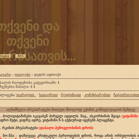
თქვენი და
თქვენი
არასათვის...
რაცია
RSS
თავარი
»
ფაილები
» დედის აფთიაქი
ასალის რაოდენობა კატეგორიაში
:
1
ჩვენებია მასალა
:
1-1
ალაგება
:
თარიღით
·
სათაურით
·
რეიტინგით
·
კომენტარებით
·
ჩატვირთვები
აღნიშნული პრეპარატები მიიღეთ მხოლოდ ექიმის კონსულტაციის შემდეგ
.
პოლივიტამინები იკავაბენ პირველ ადგილს. მაგ., ასკორბინის მჟავა
(ვიტამინი
უფრო მეტი, ვიდრე ადრე. ვიტამინი ჩ-ს აქტიურად იყენებს პლაცენტა.
2.
რკინის პრეპარატები
(დაბალი ჰემოგლობინის დროს)
.
ნო-შპა – დაზღვევა კრიტიკული პერიოდების დროს, როცა არის ორსულობის თ