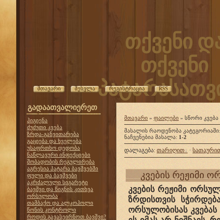
თქვენი დ
თქვენი
პატარასათვი
მთავარი
შესვლა
რეგისტრაცია
RSS
გადაათვალიერეთ
მთავარი
»
ფაილები
» სწორი კვება
ჰიგიენა
ძუძუთი კვება
მასალის რაოდენობა კატეგორიაში
ზრდა-განვითარება
ნაჩვენებია მასალა
:
1-2
გაციება და ხველება
უსაფრთხო დედობა
დალაგება
:
თარიღით
·
სათაური
ნაწლავური ინფექციები
შობადობის რეგულირება
აგრესია პატარა ბავშვებში
კვების რეჟიმი 
ფული და ბავშვები
აკრძალული სიგარეტი
კვების რეჟიმი ორსუ
ბავშვი და წიგნის კითხვა
ორსულობა
ზრდისთვის სჭირდება
თამბაქო და ალკოჰოლი
ორსულობისას კვებას 
წონის კონტროლი
როდის გავასეირნოთ ბავშვი?