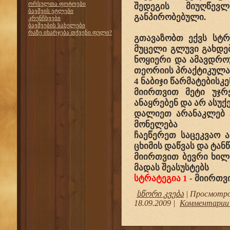
ორსულთა ფოტოები
შედეგის მიუღწე
ბავშვის ეტლები
განპირობებული.
კრუნჩხვები
ბავშვების სახელები
რაზე იხარჯება თქვენი ფული?
გთავაზობთ ექვს სტრ
მუცელი გლუვი გახდებ
ნოყიერი და ამავდრ
თეორიის პრაქტიკულა
4 ნაბიჯი წარმატებისკე
მიირთვით მეტი უჯრ
ანაყრებენ და არ ასუქ
დალიეთ არანაკლებ 
მონელება
ჩაეწერეთ საცეკვაო ა
ცხიმის დაწვას და ტა
მიირთვით ბევრი ხილ
მადას შეასუსტებს
სტრატეგია 1
- მიირთვ
სწორი კვება
| Просмотров
18.09.2009
|
Комментарии 