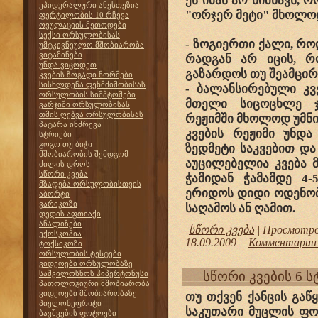
ეს იმას არ ნიშნავს, 
ეპიდურალური ანესთეზია
"ორჯერ მეტი" მხოლოდ 
ფერტილობის 10 რჩევა
ოვულაციის მეთოდები
სექსი ორსულობისას
- ზოგიერთი ქალი, რო
უმტკივნეულო მშობიარობა
ვიტამინები
რადგან არ იცის, რ
უნდა ვიცოდეთ
გაზარდოს თუ შეამცირ
კვების ზოგადი ნორმები
სისხლდენა ფეხმძიმობისას
- ბალანსირებული კვ
ორსულობის სიმპტომები
მთელი სიცოცხლე ჯა
ვარჯიში ორსულობისას
თმის ღებვა ორსულობისას
რეჟიმში მხოლოდ უმნი
პატარა ინძრევა
კვების რეჟიმი უნდ
სტრიები
გოგო თუ ბიჭი
ზედმეტი საკვებით დ
მშობიარობის შემდგომ
აუცილებელია კვება 
ძილის დროს
სწორი კვება
ჭამიდან ჭამამდე 4
მზადება ორსულობისთვის
ერიდოს დიდი ოდენობი
აბორტი
ვარიკოზი
საღამოს ან ღამით.
დედის აფთიაქი
ანალიზები
სწორი კვება
| Просмотров
ექოსკოპია
18.09.2009
|
Комментарии 
ტოქსიკოზი
ორსულობის ტესტები
ვიდეოები ორსულობაზე
საშვილოსნოს ჰიპერტონუსი
სწორი კვების 6 
პათოლოგიური მშობიარობა
ვიდეოები მშობიარობაზე
თუ თქვენ ქანცის გა
პიელონეფრიტი
საკუთარი მუცლის ფო
ბავშვების ფოტოები