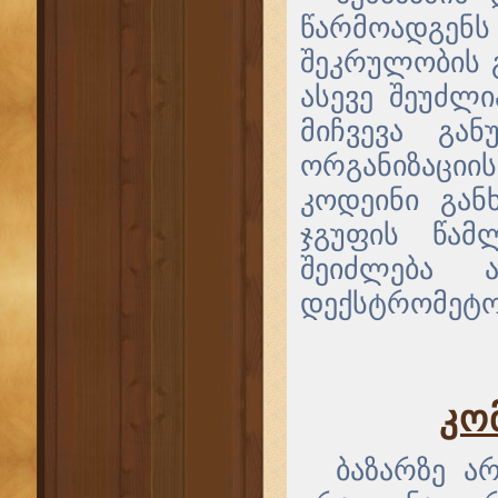
წარმოადგენ
შეკრულობის გ
ასევე შეუძლი
მიჩვევა გა
ორგანიზაცი
კოდეინი გა
ჯგუფის წამ
შეიძლება 
დექსტრომეტ
კო
ბაზარზე ა