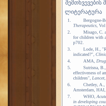
შემთხვევების შ
ლიტერატურა
1.
Bergogne-Ber
Therapeutics
, Vo
2.
Misago,
С
. 
for children with 
p702.
3.
Lode, H., "R
indicated?",
Clini
4.
AMA,
Drug
5.
Sutrisna,
В
.
effectiveness of a
children",
Lancet
6.
Chetley, A.,
Amsterdam, HAI, 
7.
WHO,
Acute
in developing cou