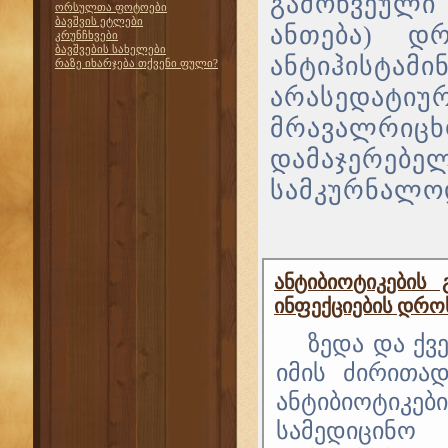
გამოწვეული
ორსულთა ფოტოები
ბავშვის ეტლები
ანთება) დ
კრუნჩხვები
ბავშვების სახელები
ანტიჰისტამ
რაზე იხარჯება თქვენი ფული?
არასედატიურ
მრავალრიცხო
დამაჯერებე
სამკურნალოდ
ანტიბიოტიკების 
ინფექციების დრო
ზედა და ქვ
იმის ძირითად
ანტიბიოტიკე
სამედიცინო