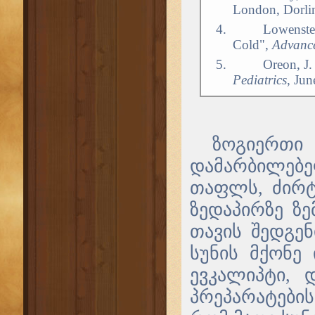
London, Dorli
4.
Lowenste
Cold",
Advance
5.
Oreon, J
Pediatrics
, Ju
ზოგიერთი
დამარბილებ
თაფლს, ძირტ
ზედაპირზე ზე
თავის შედგე
სუნის მქონე 
ევკალიპტი, 
პრეპარატები