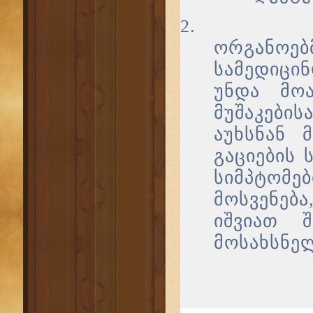
2.
ორგანოე
სამედიცი
უნდა მოა
მუშაკები
აუხსნან 
გაციების 
სიმპტომ
მოსვენებ
იშვიათ შ
მოსახსნე