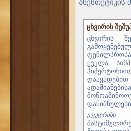
ანესთეტიკის 
ცხვირის შეშ
ცხვირის შ
გამოყენებუ
ფენილპროპ
ყველა სიმპ
ჰიპერტონი
დაავადებ
ადამიანე
მონოამინო
დანიშნულები
ეფედრინი
მასტიმულირ