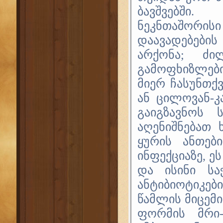
ბავშვებში.
ნეკნთაშორის
დაავადებები
არქონა; ძი
გამოფხიზლები
მიერ ჩასუნთქ
ან ცილოვან-კ
გაიგზავნოს 
აღენიშნებათ 
ყურის ანთებ
ინფექციაზე, ე
და ისინი სა
ანტიბიოტიკებ
წამლის მიცემი
ფორმის მრი-