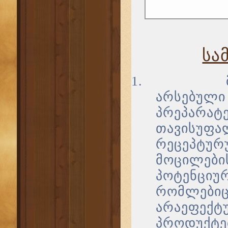
სა
1.
არსებული
პრეპარ
თავისუ
რეცეპტურ
მოცილე
პოტენციუ
რომლებიც
არაეფე
პროდუქტე