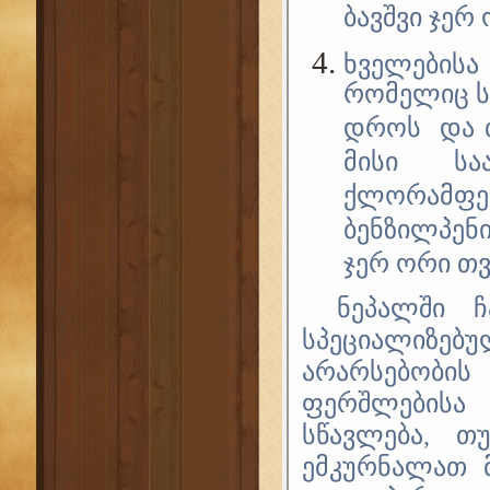
ბავშვი ჯერ 
ხველებისა
რომელიც ს
დროს და თ
მისი სა
ქლორამ
ბენზილპენ
ჯერ ორი თვ
ნეპალში ჩ
სპეციალიზებუ
არარსებობი
ფერშლებისა
სწავლება, 
ემკურნალათ 