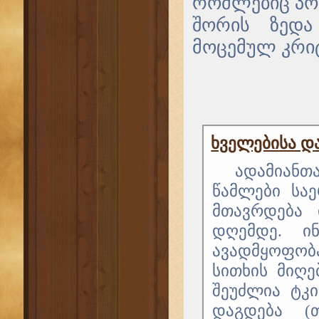
რომლებიც პო
შორის ზედა
მოცემულ კრიტ
ხველებისა დ
ადამიან
წამლები სა
მთავრდება 
დღემდე. ინ
ავადმყოფობ
სითხის მიღ
შეუძლია ტკ
დაგდება (