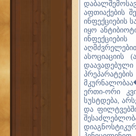
დაბალშემოს
აფთიაქების შ
ინფექციების
იყო ანტიბიოტი
ინფექციებ
აღმძვრელები
ასოციაციის 
დაავადებული 
პრეპარატე
მკურნალობაა�
ერთი-ორი კვ
სუსტდება, არს
და ფილტვებში
შესაძლებლო
დიაგნოსტიკუ
პენიცილინით