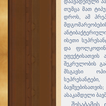
დაავადებული პა
თუმცა მათ ტიპუ
დროს, ამ პრეპ
მდგომარეობებ
ანტიბაქტერიული
ისეთი სუპრესა
და ფოლკოდინი
ეფექტისათვის 
შეკრულობის გამ
მსგავსი ოპი
სუპრესანტებ
ბავშვებისათვის
ასაკამდელი ბავშ
შესაბამის