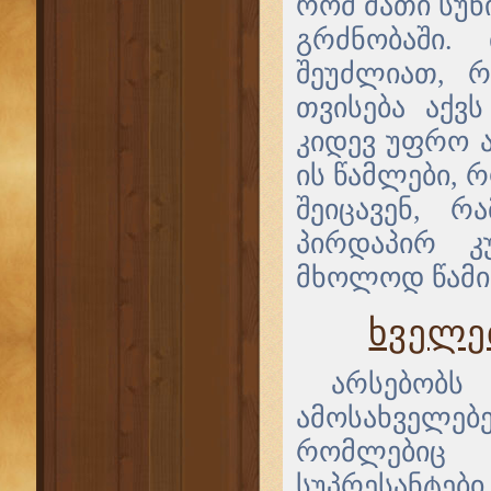
რომ მათი სუნ
გრძნობაში.
შეუძლიათ, რ
თვისება აქვ
კიდევ უფრო 
ის წამლები, 
შეიცავენ, რ
პირდაპირ კ
მხოლოდ წამის
ხველებ
არსებობ
ამოსახველე
რომლებიც 
სუპრესანტე