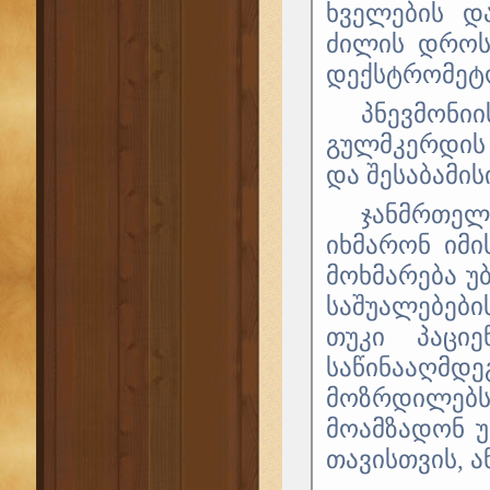
ხველების დ
ძილის დროს,
დექსტრომეტ
პნევმონიი
გულმკერდის 
და შესაბამის
ჯანმრთე
იხმარონ იმი
მოხმარება უ
საშუალებები
თუკი პაციე
საწინააღმდე
მოზრდილებს
მოამზადონ უ
თავისთვის, ა