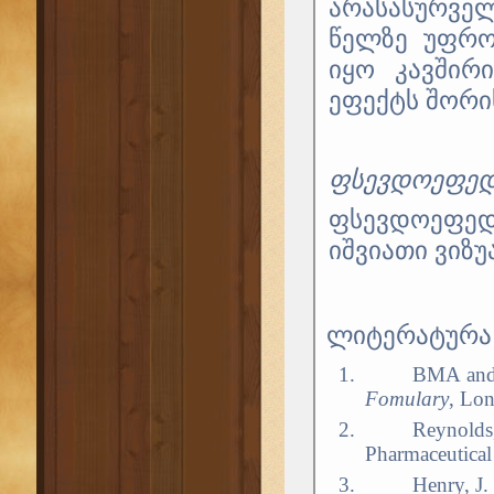
არასასურვე
წელზე უფროს
იყო კავშირ
ეფექტს შორის [
ფსევდოეფედ
ფსევდოეფედ
იშვიათი ვიზუ
ლიტერატურა
1.
ВМА
and
Fomulary
, Lo
2.
Reynolds,
Pharmaceutical
3.
Henry, J.