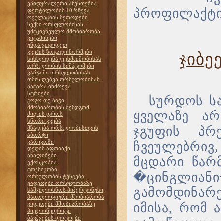
ეპიდურალური ანესთეზია
პროფილაქტიკ
ფერტილობის 10 რჩევა
ოვულაციის მეთოდები
სექსი ორსულობისას
უმტკივნეულო მშობიარობა
ვიტამინები
უნდა ვიცოდეთ
კვების ზოგადი ნორმები
ჯიბე
სისხლდენა ფეხმძიმობისას
ორსულობის სიმპტომები
ვარჯიში ორსულობისას
თმის ღებვა ორსულობისას
პატარა ინძრევა
სტრიები
სურდოს ს
გოგო თუ ბიჭი
მშობიარობის შემდგომ
ყველაზე არ
ძილის დროს
სწორი კვება
ჯგუფის პრე
მზადება ორსულობისთვის
აბორტი
ვარიკოზი
ჩვეულებრივ,
დედის აფთიაქი
ანალიზები
მცდარი წარ
ექოსკოპია
ტოქსიკოზი
�ცინგლია
ორსულობის ტესტები
ვიდეოები ორსულობაზე
გამომდინარ
საშვილოსნოს ჰიპერტონუსი
პათოლოგიური მშობიარობა
ვიდეოები მშობიარობაზე
იმისა, რომ 
პიელონეფრიტი
ბავშვების ფოტოები