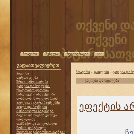
თქვენი დ
თქვენი
პატარასათვი
მთავარი
შესვლა
რეგისტრაცია
RSS
გადაათვალიერეთ
მთავარი
»
ფაილები
»
გაციება და 
ჰიგიენა
ძუძუთი კვება
გაციება და ხველება
ზრდა-განვითარება
გაციება და ხველება
უსაფრთხო დედობა
ნაწლავური ინფექციები
შობადობის რეგულირება
აგრესია პატარა ბავშვებში
ეფექტის ა
ფული და ბავშვები
აკრძალული სიგარეტი
ბავშვი და წიგნის კითხვა
ორსულობა
თამბაქო და ალკოჰოლი
წონის კონტროლი
ჩ
როდის გავასეირნოთ ბავშვი?