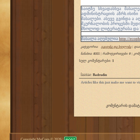
საიტზე სხვადასხვა მასალ
ადმინისტრაციის აზრს.ისინ
მასალები. ასევე გვინდა ა 
მკურნალობის პროცესში მედ
მხოლოდ ლიტერატურასა და სხ
მასალა აღებულია
http://ecop
კატეგორია
:
გაციება და ხველება
|
დაა
ნანახია
:
8355
|
რამოტვირთვები
:
0
|
კომ
სულ კომენტარები
:
1
Íàïèñàë:
Badrudin
Articles like this just make me want to v
კომენტარის დამა
Copyright MyCorp © 2026
|