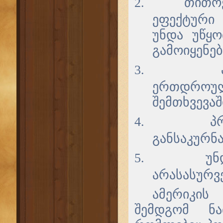
2.
თითოე
ეფექტური
უნდა უწყ
გამოიყენე
3.
ერთდროულ
შემთხვევაშ
4.
პ
განსაკურნა
5.
უნ
არასასურვ
ამერიკის
შემდგომ ნა