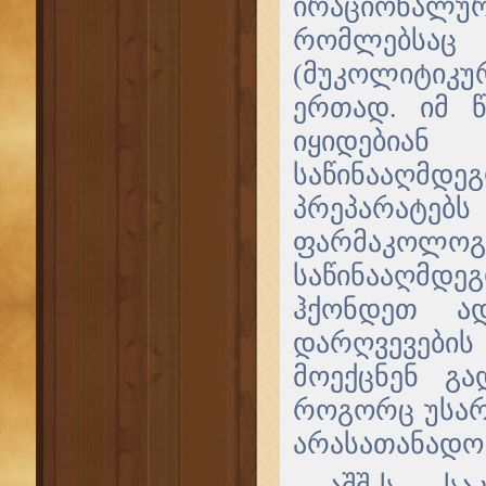
ირაციონალური
რომლებსაც
(მუკოლიტიკუ
ერთად. იმ 
იყიდებიან
საწინააღმდე
პრეპარატებ
ფარმაკოლოგი
საწინააღმდე
ჰქონდეთ ა
დარღვევები
მოექცნენ გ
როგორც უსარ
არასათანადო