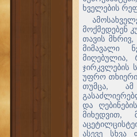
ხველების რე
ამოსახვე
მოქმედებენ კ
თავის მხრივ,
მიმავალი ნ
მიღებულია,
ჯირკვლების ს
უფრო თხიერი
თუმცა, ამ
გასაძლიერებ
და ღებინების
მიხედვით, 
აცეტილცისტე
ასევე სხვა 