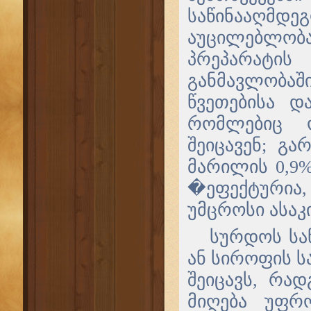
საწინააღმ
აუცილებლობა
პრეპარატის
განმავლობა
წვეთებისა დ
რომლებიც ო
შეიცავენ; გა
მარილის 0,9%
�ეფექტურია
უმცროსი ასაკ
სურდოს სა
ან სიროფის ს
შეიცავს, რა
მიღება უფრ