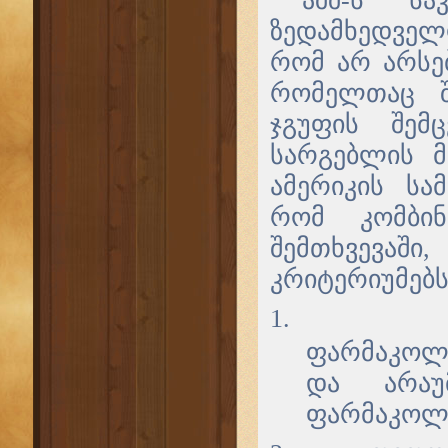
აშშ-ს სა
ზედამხედველ
რომ არ არსებ
რომელთაც შ
ჯგუფის შემ
სარგებლის მ
ამერიკის სა
რომ კომბინ
შემთხვევაშ
კრიტერიუმებს
1.
ფარმაკოლი
და არაუ
ფარმაკოლო